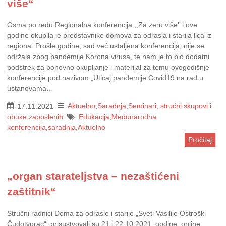
više“
Osma po redu Regionalna konferencija ,,Za zeru više’’ i ove
godine okupila je predstavnike domova za odrasla i starija lica iz
regiona. Prošle godine, sad već ustaljena konferencija, nije se
održala zbog pandemije Korona virusa, te nam je to bio dodatni
podstrek za ponovno okupljanje i materijal za temu ovogodišnje
konferencije pod nazivom „Uticaj pandemije Covid19 na rad u
ustanovama…
17.11.2021
Aktuelno
,
Saradnja
,
Seminari, stručni skupovi i
obuke zaposlenih
Edukacija
,
Međunarodna
konferencija
,
saradnja
,
Aktuelno
Pročitaj
„organ starateljstva – nezaštićeni
zaštitnik“
Stručni radnici Doma za odrasle i starije „Sveti Vasilije Ostroški
Čudotvorac“, prisustvovali su 21 i 22.10.2021. godine, online,