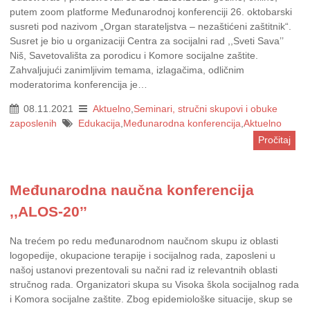
putem zoom platforme Međunarodnoj konferenciji 26. oktobarski
susreti pod nazivom „Organ starateljstva – nezaštićeni zaštitnik“.
Susret je bio u organizaciji Centra za socijalni rad ,,Sveti Sava’’
Niš, Savetovališta za porodicu i Komore socijalne zaštite.
Zahvaljujući zanimljivim temama, izlagačima, odličnim
moderatorima konferencija je…
08.11.2021
Aktuelno
,
Seminari, stručni skupovi i obuke
zaposlenih
Edukacija
,
Međunarodna konferencija
,
Aktuelno
Pročitaj
Međunarodna naučna konferencija
,,ALOS-20’’
Na trećem po redu međunarodnom naučnom skupu iz oblasti
logopedije, okupacione terapije i socijalnog rada, zaposleni u
našoj ustanovi prezentovali su načni rad iz relevantnih oblasti
stručnog rada. Organizatori skupa su Visoka škola socijalnog rada
i Komora socijalne zaštite. Zbog epidemiološke situacije, skup se