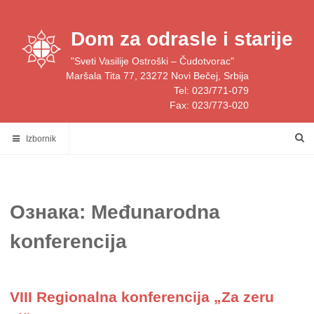
Skip
to
Dom za odrasle i starije
content
"Sveti Vasilije Ostroški – Čudotvorac"
Maršala Tita 77, 23272 Novi Bečej, Srbija
Tel: 023/771-079
Fax: 023/773-020
Izbornik
Ознака:
Međunarodna
konferencija
VIII Regionalna konferencija „Za zeru