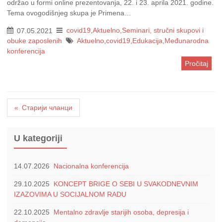
održao u formi online prezentovanja, 22. i 23. aprila 2021. godine.
Tema ovogodišnjeg skupa je Primena…
07.05.2021
covid19
,
Aktuelno
,
Seminari, stručni skupovi i
obuke zaposlenih
Aktuelno
,
covid19
,
Edukacija
,
Međunarodna
konferencija
Pročitaj
Кретање
Старији чланци
чланака
U kategoriji
14.07.2026
Nacionalna konferencija
29.10.2025
KONCEPT BRIGE O SEBI U SVAKODNEVNIM
IZAZOVIMA U SOCIJALNOM RADU
22.10.2025
Mentalno zdravlje starijih osoba, depresija i