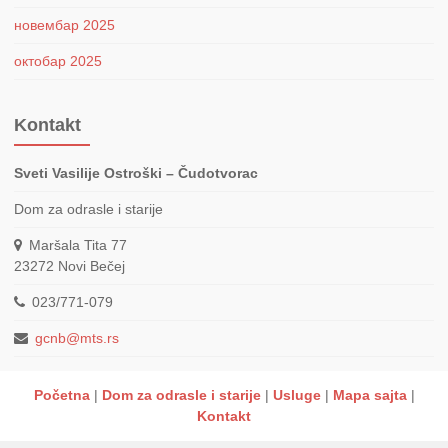
новембар 2025
октобар 2025
Kontakt
Sveti Vasilije Ostroški – Čudotvorac
Dom za odrasle i starije
Maršala Tita 77
23272
Novi Bečej
023/771-079
gcnb@mts.rs
Početna
Dom za odrasle i starije
Usluge
Mapa sajta
Kontakt