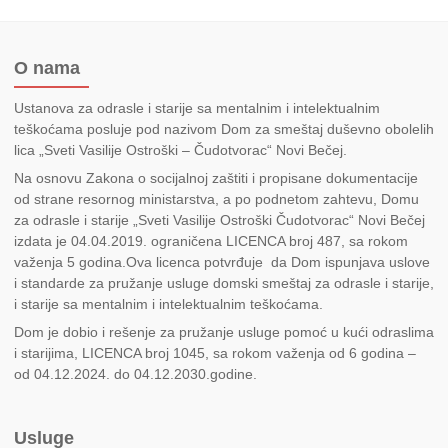
O nama
Ustanova za odrasle i starije sa mentalnim i intelektualnim
teškoćama posluje pod nazivom Dom za smeštaj duševno obolelih
lica „Sveti Vasilije Ostroški – Čudotvorac“ Novi Bečej.
Na osnovu Zakona o socijalnoj zaštiti i propisane dokumentacije
od strane resornog ministarstva, a po podnetom zahtevu, Domu
za odrasle i starije „Sveti Vasilije Ostroški Čudotvorac“ Novi Bečej
izdata je 04.04.2019. ograničena LICENCA broj 487, sa rokom
važenja 5 godina.Ova licenca potvrđuje da Dom ispunjava uslove
i standarde za pružanje usluge domski smeštaj za odrasle i starije,
i starije sa mentalnim i intelektualnim teškoćama.
Dom je dobio i rešenje za pružanje usluge pomoć u kući odraslima
i starijima, LICENCA broj 1045, sa rokom važenja od 6 godina –
od 04.12.2024. do 04.12.2030.godine.
Usluge