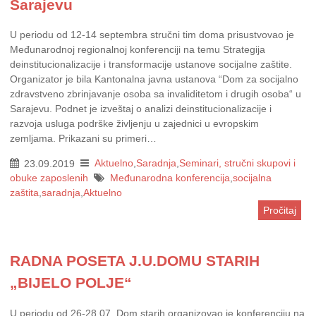
Sarajevu
U periodu od 12-14 septembra stručni tim doma prisustvovao je
Međunarodnoj regionalnoj konferenciji na temu Strategija
deinstitucionalizacije i transformacije ustanove socijalne zaštite.
Organizator je bila Kantonalna javna ustanova “Dom za socijalno
zdravstveno zbrinjavanje osoba sa invaliditetom i drugih osoba“ u
Sarajevu. Podnet je izveštaj o analizi deinstitucionalizacije i
razvoja usluga podrške življenju u zajednici u evropskim
zemljama. Prikazani su primeri…
23.09.2019
Aktuelno
,
Saradnja
,
Seminari, stručni skupovi i
obuke zaposlenih
Međunarodna konferencija
,
socijalna
zaštita
,
saradnja
,
Aktuelno
Pročitaj
RADNA POSETA J.U.DOMU STARIH
„BIJELO POLJE“
U periodu od 26-28.07. Dom starih organizovao je konferenciju na