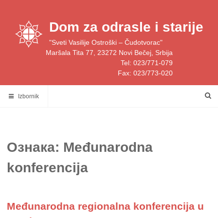
Skip
to
Dom za odrasle i starije
content
"Sveti Vasilije Ostroški – Čudotvorac"
Maršala Tita 77, 23272 Novi Bečej, Srbija
Tel: 023/771-079
Fax: 023/773-020
Izbornik
Ознака:
Međunarodna
konferencija
Međunarodna regionalna konferencija u