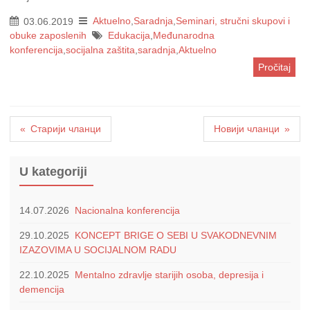
03.06.2019
Aktuelno
,
Saradnja
,
Seminari, stručni skupovi i
obuke zaposlenih
Edukacija
,
Međunarodna
konferencija
,
socijalna zaštita
,
saradnja
,
Aktuelno
Pročitaj
Кретање
Старији чланци
Новији чланци
чланака
U kategoriji
14.07.2026
Nacionalna konferencija
29.10.2025
KONCEPT BRIGE O SEBI U SVAKODNEVNIM
IZAZOVIMA U SOCIJALNOM RADU
22.10.2025
Mentalno zdravlje starijih osoba, depresija i
demencija