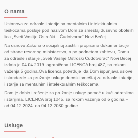
O nama
Ustanova za odrasle i starije sa mentalnim i intelektualnim
teškoćama posluje pod nazivom Dom za smeštaj duševno obolelih
lica „Sveti Vasilije Ostroški – Čudotvorac“ Novi Bečej.
Na osnovu Zakona o socijalnoj zaštiti i propisane dokumentacije
od strane resornog ministarstva, a po podnetom zahtevu, Domu
za odrasle i starije „Sveti Vasilije Ostroški Čudotvorac“ Novi Bečej
izdata je 04.04.2019. ograničena LICENCA broj 487, sa rokom
važenja 5 godina.Ova licenca potvrđuje da Dom ispunjava uslove
i standarde za pružanje usluge domski smeštaj za odrasle i starije,
i starije sa mentalnim i intelektualnim teškoćama.
Dom je dobio i rešenje za pružanje usluge pomoć u kući odraslima
i starijima, LICENCA broj 1045, sa rokom važenja od 6 godina –
od 04.12.2024. do 04.12.2030.godine.
Usluge