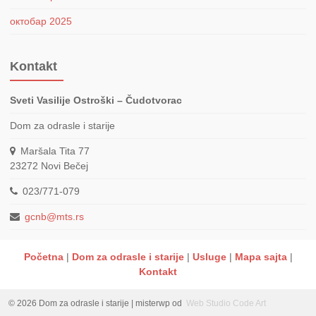
октобар 2025
Kontakt
Sveti Vasilije Ostroški – Čudotvorac
Dom za odrasle i starije
Maršala Tita 77
23272
Novi Bečej
023/771-079
gcnb@mts.rs
Početna
Dom za odrasle i starije
Usluge
Mapa sajta
Kontakt
© 2026 Dom za odrasle i starije
|
misterwp od
Web Studio Code Art