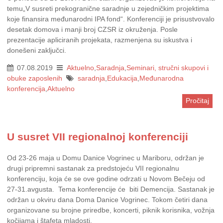
temu„V susreti prekogranične saradnje u zejedničkim projektima
koje finansira međunarodni IPA fond“. Konferenciji je prisustvovalo
desetak domova i manji broj CZSR iz okruženja. Posle
prezentacije apliciranih projekata, razmenjena su iskustva i
donešeni zaključci.
07.08.2019
Aktuelno
,
Saradnja
,
Seminari, stručni skupovi i
obuke zaposlenih
saradnja
,
Edukacija
,
Međunarodna
konferencija
,
Aktuelno
Pročitaj
U susret VII regionalnoj konferenciji
Od 23-26 maja u Domu Danice Vogrinec u Mariboru, održan je
drugi pripremni sastanak za predstojeću VII regionalnu
konferenciju, koja će se ove godine odrzati u Novom Bečeju od
27-31.avgusta. Tema konferencije će biti Demencija. Sastanak je
održan u okviru dana Doma Danice Vogrinec. Tokom četiri dana
organizovane su brojne priredbe, koncerti, piknik korisnika, vožnja
kočijama i štafeta mladosti.