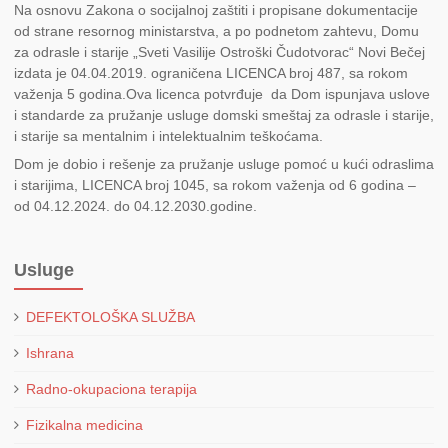
Na osnovu Zakona o socijalnoj zaštiti i propisane dokumentacije
od strane resornog ministarstva, a po podnetom zahtevu, Domu
za odrasle i starije „Sveti Vasilije Ostroški Čudotvorac“ Novi Bečej
izdata je 04.04.2019. ograničena LICENCA broj 487, sa rokom
važenja 5 godina.Ova licenca potvrđuje da Dom ispunjava uslove
i standarde za pružanje usluge domski smeštaj za odrasle i starije,
i starije sa mentalnim i intelektualnim teškoćama.
Dom je dobio i rešenje za pružanje usluge pomoć u kući odraslima
i starijima, LICENCA broj 1045, sa rokom važenja od 6 godina –
od 04.12.2024. do 04.12.2030.godine.
Usluge
DEFEKTOLOŠKA SLUŽBA
Ishrana
Radno-okupaciona terapija
Fizikalna medicina