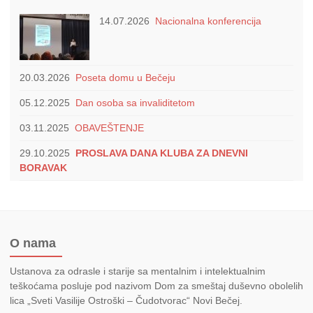
14.07.2026
Nacionalna konferencija
20.03.2026
Poseta domu u Bečeju
05.12.2025
Dan osoba sa invaliditetom
03.11.2025
OBAVEŠTENJE
29.10.2025
PROSLAVA DANA KLUBA ZA DNEVNI
BORAVAK
O nama
Ustanova za odrasle i starije sa mentalnim i intelektualnim
teškoćama posluje pod nazivom Dom za smeštaj duševno obolelih
lica „Sveti Vasilije Ostroški – Čudotvorac“ Novi Bečej.