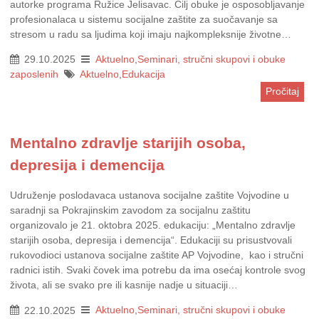
autorke programa Ružice Jelisavac. Cilj obuke je osposobljavanje
profesionalaca u sistemu socijalne zaštite za suočavanje sa
stresom u radu sa ljudima koji imaju najkompleksnije životne…
29.10.2025
Aktuelno
,
Seminari, stručni skupovi i obuke
zaposlenih
Aktuelno
,
Edukacija
Pročitaj
Mentalno zdravlje starijih osoba,
depresija i demencija
Udruženje poslodavaca ustanova socijalne zaštite Vojvodine u
saradnji sa Pokrajinskim zavodom za socijalnu zaštitu
organizovalo je 21. oktobra 2025. edukaciju: „Mentalno zdravlje
starijih osoba, depresija i demencija“. Edukaciji su prisustvovali
rukovodioci ustanova socijalne zaštite AP Vojvodine, kao i stručni
radnici istih. Svaki čovek ima potrebu da ima osećaj kontrole svog
života, ali se svako pre ili kasnije nadje u situaciji…
22.10.2025
Aktuelno
,
Seminari, stručni skupovi i obuke