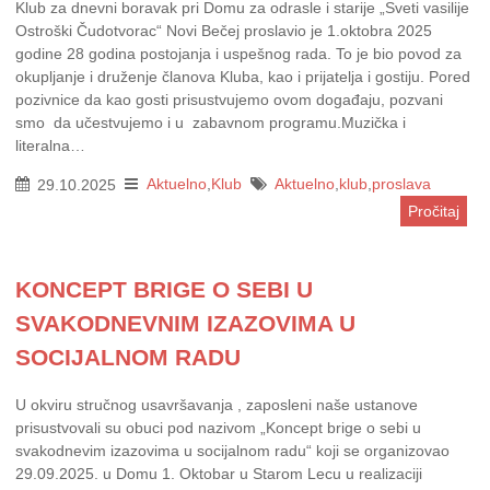
Klub za dnevni boravak pri Domu za odrasle i starije „Sveti vasilije
Ostroški Čudotvorac“ Novi Bečej proslavio je 1.oktobra 2025
godine 28 godina postojanja i uspešnog rada. To je bio povod za
okupljanje i druženje članova Kluba, kao i prijatelja i gostiju. Pored
pozivnice da kao gosti prisustvujemo ovom događaju, pozvani
smo da učestvujemo i u zabavnom programu.Muzička i
literalna…
29.10.2025
Aktuelno
,
Klub
Aktuelno
,
klub
,
proslava
Pročitaj
KONCEPT BRIGE O SEBI U
SVAKODNEVNIM IZAZOVIMA U
SOCIJALNOM RADU
U okviru stručnog usavršavanja , zaposleni naše ustanove
prisustvovali su obuci pod nazivom „Koncept brige o sebi u
svakodnevim izazovima u socijalnom radu“ koji se organizovao
29.09.2025. u Domu 1. Oktobar u Starom Lecu u realizaciji