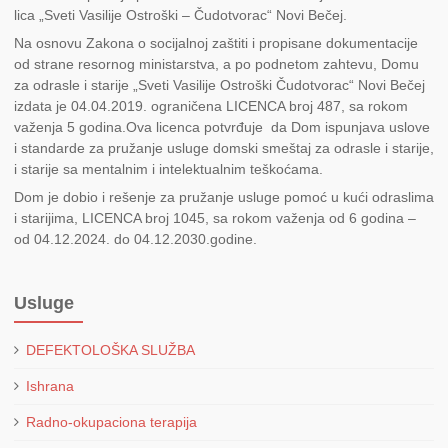
lica „Sveti Vasilije Ostroški – Čudotvorac“ Novi Bečej.
Na osnovu Zakona o socijalnoj zaštiti i propisane dokumentacije
od strane resornog ministarstva, a po podnetom zahtevu, Domu
za odrasle i starije „Sveti Vasilije Ostroški Čudotvorac“ Novi Bečej
izdata je 04.04.2019. ograničena LICENCA broj 487, sa rokom
važenja 5 godina.Ova licenca potvrđuje da Dom ispunjava uslove
i standarde za pružanje usluge domski smeštaj za odrasle i starije,
i starije sa mentalnim i intelektualnim teškoćama.
Dom je dobio i rešenje za pružanje usluge pomoć u kući odraslima
i starijima, LICENCA broj 1045, sa rokom važenja od 6 godina –
od 04.12.2024. do 04.12.2030.godine.
Usluge
DEFEKTOLOŠKA SLUŽBA
Ishrana
Radno-okupaciona terapija