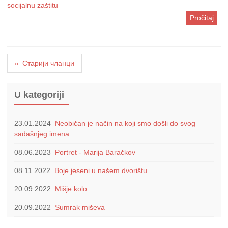
socijalnu zaštitu
Pročitaj
Кретање
Старији чланци
чланака
U kategoriji
23.01.2024
Neobičan je način na koji smo došli do svog
sadašnjeg imena
08.06.2023
Portret - Marija Baračkov
08.11.2022
Boje jeseni u našem dvorištu
20.09.2022
Mišje kolo
20.09.2022
Sumrak miševa