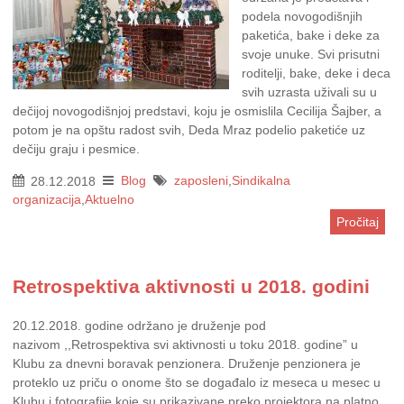
podela novogodišnjih
paketića, bake i deke za
svoje unuke. Svi prisutni
roditelji, bake, deke i deca
svih uzrasta uživali su u
dečijoj novogodišnjoj predstavi, koju je osmislila Cecilija Šajber, a
potom je na opštu radost svih, Deda Mraz podelio paketiće uz
dečiju graju i pesmice.
28.12.2018
Blog
zaposleni
,
Sindikalna
organizacija
,
Aktuelno
Pročitaj
Retrospektiva aktivnosti u 2018. godini
20.12.2018. godine održano je druženje pod
nazivom ,,Retrospektiva svi aktivnosti u toku 2018. godine” u
Klubu za dnevni boravak penzionera. Druženje penzionera je
proteklo uz priču o onome što se događalo iz meseca u mesec u
Klubu i fotografije koje su prikazivane preko projektora na platno.