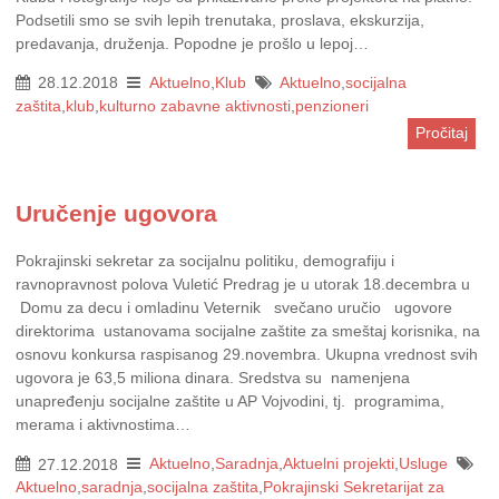
Podsetili smo se svih lepih trenutaka, proslava, ekskurzija,
predavanja, druženja. Popodne je prošlo u lepoj…
28.12.2018
Aktuelno
,
Klub
Aktuelno
,
socijalna
zaštita
,
klub
,
kulturno zabavne aktivnosti
,
penzioneri
Pročitaj
Uručenje ugovora
Pokrajinski sekretar za socijalnu politiku, demografiju i
ravnopravnost polova Vuletić Predrag је u utorak 18.decembra u
Domu za decu i omladinu Veternik svečano uručio ugovore
direktorima ustanovama socijalne zaštite za smeštaj korisnika, na
osnovu konkursa raspisanog 29.novembra. Ukupna vrednost svih
ugovora je 63,5 miliona dinara. Sredstva su namenjena
unapređenju socijalne zaštite u AP Vojvodini, tj. programima,
merama i aktivnostima…
27.12.2018
Aktuelno
,
Saradnja
,
Aktuelni projekti
,
Usluge
Aktuelno
,
saradnja
,
socijalna zaštita
,
Pokrajinski Sekretarijat za