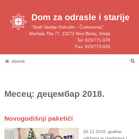
Skip
to
Dom za odrasle i starije
content
"Sveti Vasilije Ostroški – Čudotvorac"
Maršala Tita 77, 23272 Novi Bečej, Srbija
Tel: 023/771-079
Fax: 023/773-020
Izbornik
Месец:
децембар 2018.
Novogodišnji paketići
26.12.2018. godine,
održana je predstava i