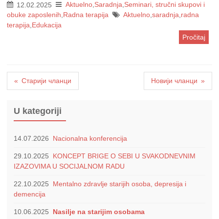
12.02.2025
Aktuelno
,
Saradnja
,
Seminari, stručni skupovi i
obuke zaposlenih
,
Radna terapija
Aktuelno
,
saradnja
,
radna
terapija
,
Edukacija
Pročitaj
Кретање
Старији чланци
Новији чланци
чланака
U kategoriji
14.07.2026
Nacionalna konferencija
29.10.2025
KONCEPT BRIGE O SEBI U SVAKODNEVNIM
IZAZOVIMA U SOCIJALNOM RADU
22.10.2025
Mentalno zdravlje starijih osoba, depresija i
demencija
10.06.2025
Nasilje na starijim osobama