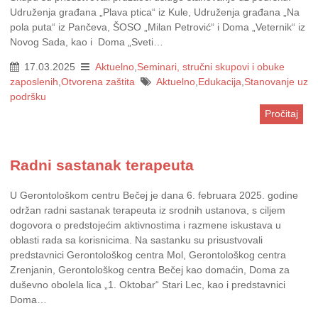
Udruženja građana „Plava ptica“ iz Kule, Udruženja građana „Na
pola puta“ iz Pančeva, ŠOSO „Milan Petrović“ i Doma „Veternik“ iz
Novog Sada, kao i Doma „Sveti…
17.03.2025
Aktuelno
,
Seminari, stručni skupovi i obuke
zaposlenih
,
Otvorena zaštita
Aktuelno
,
Edukacija
,
Stanovanje uz
podršku
Pročitaj
Radni sastanak terapeuta
U Gerontološkom centru Bečej je dana 6. februara 2025. godine
održan radni sastanak terapeuta iz srodnih ustanova, s ciljem
dogovora o predstojećim aktivnostima i razmene iskustava u
oblasti rada sa korisnicima. Na sastanku su prisustvovali
predstavnici Gerontološkog centra Mol, Gerontološkog centra
Zrenjanin, Gerontološkog centra Bečej kao domaćin, Doma za
duševno obolela lica „1. Oktobar“ Stari Lec, kao i predstavnici
Doma…