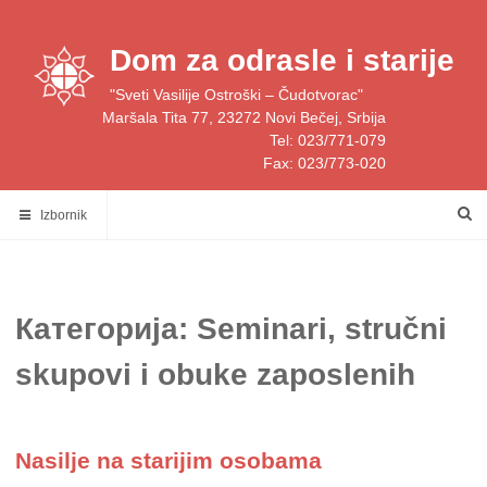
Skip
to
Dom za odrasle i starije
content
"Sveti Vasilije Ostroški – Čudotvorac"
Maršala Tita 77, 23272 Novi Bečej, Srbija
Tel: 023/771-079
Fax: 023/773-020
Izbornik
Категорија:
Seminari, stručni
skupovi i obuke zaposlenih
Nasilje na starijim osobama