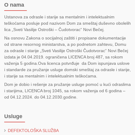
O nama
Ustanova za odrasle i starije sa mentalnim i intelektualnim
teškoćama posluje pod nazivom Dom za smeštaj duševno obolelih
lica „Sveti Vasilije Ostroški – Čudotvorac“ Novi Bečej.
Na osnovu Zakona o socijalnoj zaštiti i propisane dokumentacije
od strane resornog ministarstva, a po podnetom zahtevu, Domu
za odrasle i starije „Sveti Vasilije Ostroški Čudotvorac“ Novi Bečej
izdata je 04.04.2019. ograničena LICENCA broj 487, sa rokom
važenja 5 godina.Ova licenca potvrđuje da Dom ispunjava uslove
i standarde za pružanje usluge domski smeštaj za odrasle i starije,
i starije sa mentalnim i intelektualnim teškoćama.
Dom je dobio i rešenje za pružanje usluge pomoć u kući odraslima
i starijima, LICENCA broj 1045, sa rokom važenja od 6 godina –
od 04.12.2024. do 04.12.2030.godine.
Usluge
DEFEKTOLOŠKA SLUŽBA