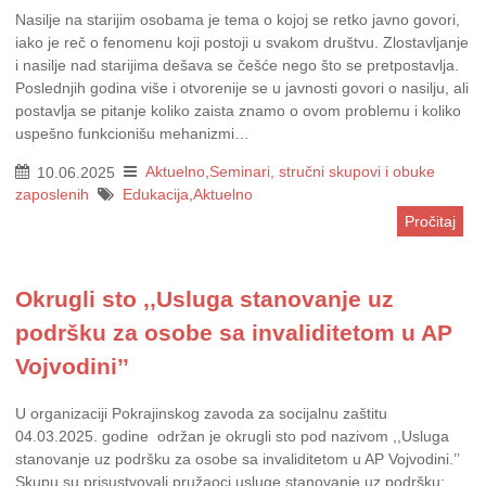
Nasilje na starijim osobama je tema o kojoj se retko javno govori,
iako je reč o fenomenu koji postoji u svakom društvu. Zlostavljanje
i nasilje nad starijima dešava se češće nego što se pretpostavlja.
Poslednjih godina više i otvorenije se u javnosti govori o nasilju, ali
postavlja se pitanje koliko zaista znamo o ovom problemu i koliko
uspešno funkcionišu mehanizmi…
10.06.2025
Aktuelno
,
Seminari, stručni skupovi i obuke
zaposlenih
Edukacija
,
Aktuelno
Pročitaj
Okrugli sto ,,Usluga stanovanje uz
podršku za osobe sa invaliditetom u AP
Vojvodini’’
U organizaciji Pokrajinskog zavoda za socijalnu zaštitu
04.03.2025. godine održan je okrugli sto pod nazivom ,,Usluga
stanovanje uz podršku za osobe sa invaliditetom u AP Vojvodini.’’
Skupu su prisustvovali pružaoci usluge stanovanje uz podršku: