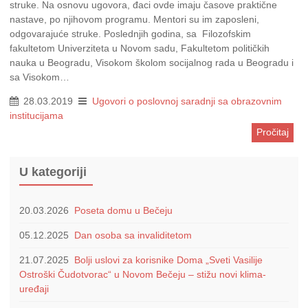
struke. Na osnovu ugovora, đaci ovde imaju časove praktične
nastave, po njihovom programu. Mentori su im zaposleni,
odgovarajuće struke. Poslednjih godina, sa Filozofskim
fakultetom Univerziteta u Novom sadu, Fakultetom političkih
nauka u Beogradu, Visokom školom socijalnog rada u Beogradu i
sa Visokom…
28.03.2019
Ugovori o poslovnoj saradnji sa obrazovnim
institucijama
Pročitaj
U kategoriji
20.03.2026
Poseta domu u Bečeju
05.12.2025
Dan osoba sa invaliditetom
21.07.2025
Bolji uslovi za korisnike Doma „Sveti Vasilije
Ostroški Čudotvorac“ u Novom Bečeju – stižu novi klima-
uređaji