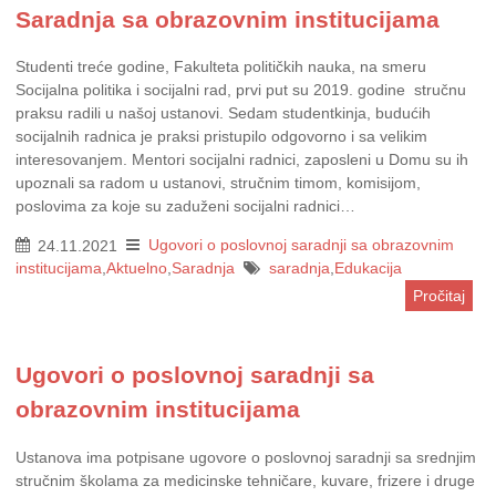
Saradnja sa obrazovnim institucijama
Studenti treće godine, Fakulteta političkih nauka, na smeru
Socijalna politika i socijalni rad, prvi put su 2019. godine stručnu
praksu radili u našoj ustanovi. Sedam studentkinja, budućih
socijalnih radnica je praksi pristupilo odgovorno i sa velikim
interesovanjem. Mentori socijalni radnici, zaposleni u Domu su ih
upoznali sa radom u ustanovi, stručnim timom, komisijom,
poslovima za koje su zaduženi socijalni radnici…
24.11.2021
Ugovori o poslovnoj saradnji sa obrazovnim
institucijama
,
Aktuelno
,
Saradnja
saradnja
,
Edukacija
Pročitaj
Ugovori o poslovnoj saradnji sa
obrazovnim institucijama
Ustanova ima potpisane ugovore o poslovnoj saradnji sa srednjim
stručnim školama za medicinske tehničare, kuvare, frizere i druge