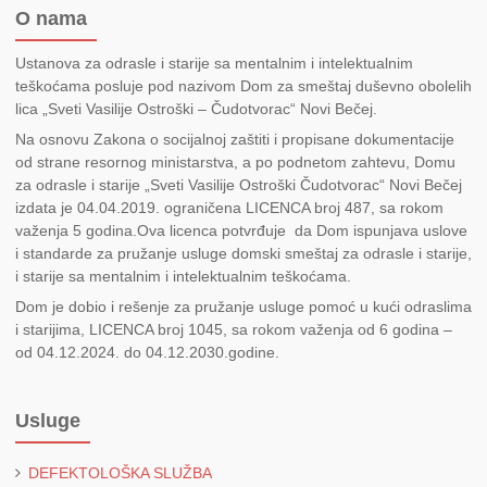
O nama
Ustanova za odrasle i starije sa mentalnim i intelektualnim
teškoćama posluje pod nazivom Dom za smeštaj duševno obolelih
lica „Sveti Vasilije Ostroški – Čudotvorac“ Novi Bečej.
Na osnovu Zakona o socijalnoj zaštiti i propisane dokumentacije
od strane resornog ministarstva, a po podnetom zahtevu, Domu
za odrasle i starije „Sveti Vasilije Ostroški Čudotvorac“ Novi Bečej
izdata je 04.04.2019. ograničena LICENCA broj 487, sa rokom
važenja 5 godina.Ova licenca potvrđuje da Dom ispunjava uslove
i standarde za pružanje usluge domski smeštaj za odrasle i starije,
i starije sa mentalnim i intelektualnim teškoćama.
Dom je dobio i rešenje za pružanje usluge pomoć u kući odraslima
i starijima, LICENCA broj 1045, sa rokom važenja od 6 godina –
od 04.12.2024. do 04.12.2030.godine.
Usluge
DEFEKTOLOŠKA SLUŽBA