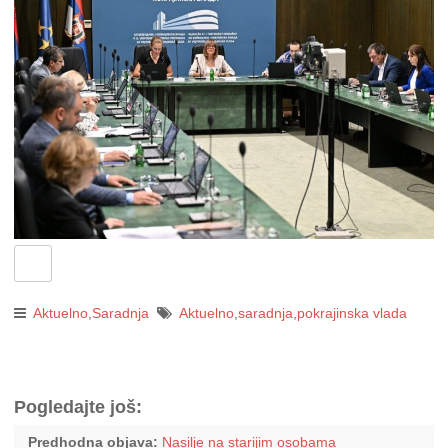
Aktuelno
,
Saradnja
Aktuelno
,
saradnja
,
pokrajinska vlada
Pogledajte još:
Predhodna objava:
Nasilje na starijim osobama