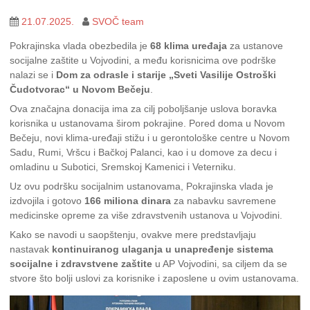
21.07.2025.
SVOČ team
Pokrajinska vlada obezbedila je
68 klima uređaja
za ustanove
socijalne zaštite u Vojvodini, a među korisnicima ove podrške
nalazi se i
Dom za odrasle i starije „Sveti Vasilije Ostroški
Čudotvorac“ u Novom Bečeju
.
Ova značajna donacija ima za cilj poboljšanje uslova boravka
korisnika u ustanovama širom pokrajine. Pored doma u Novom
Bečeju, novi klima-uređaji stižu i u gerontološke centre u Novom
Sadu, Rumi, Vršcu i Bačkoj Palanci, kao i u domove za decu i
omladinu u Subotici, Sremskoj Kamenici i Veterniku.
Uz ovu podršku socijalnim ustanovama, Pokrajinska vlada je
izdvojila i gotovo
166 miliona dinara
za nabavku savremene
medicinske opreme za više zdravstvenih ustanova u Vojvodini.
Kako se navodi u saopštenju, ovakve mere predstavljaju
nastavak
kontinuiranog ulaganja u unapređenje sistema
socijalne i zdravstvene zaštite
u AP Vojvodini, sa ciljem da se
stvore što bolji uslovi za korisnike i zaposlene u ovim ustanovama.