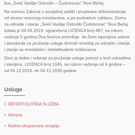
lica „Sveti Vasilije Ostroški – Čudotvorac“ Novi Bečej.
Na osnovu Zakona o socijalnoj zaštiti i propisane dokumentacije
od strane resornog ministarstva, a po podnetom zahtevu, Domu
za odrasle i starije „Sveti Vasilije Ostroški Čudotvorac“ Novi Bečej
izdata je 04.04.2019. ograničena LICENCA broj 487, sa rokom
važenja 5 godina.Ova licenca potvrđuje da Dom ispunjava uslove
i standarde za pružanje usluge domski smeštaj za odrasle i starije,
i starije sa mentalnim i intelektualnim teškoćama.
Dom je dobio i rešenje za pružanje usluge pomoć u kući odraslima
i starijima, LICENCA broj 1045, sa rokom važenja od 6 godina –
od 04.12.2024. do 04.12.2030.godine.
Usluge
DEFEKTOLOŠKA SLUŽBA
Ishrana
Radno-okupaciona terapija