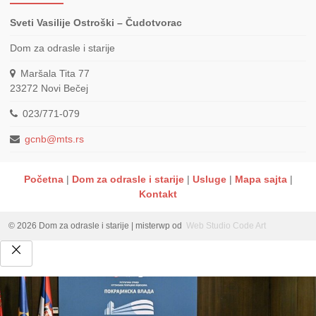
Sveti Vasilije Ostroški – Čudotvorac
Dom za odrasle i starije
Maršala Tita 77
23272
Novi Bečej
023/771-079
gcnb@mts.rs
Početna
Dom za odrasle i starije
Usluge
Mapa sajta
Kontakt
© 2026 Dom za odrasle i starije
|
misterwp od
Web Studio Code Art