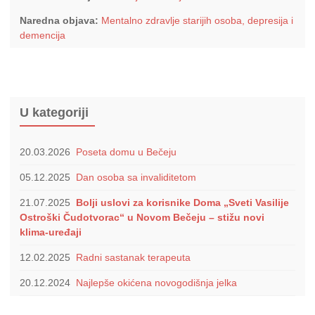
Naredna objava:
Mentalno zdravlje starijih osoba, depresija i
demencija
U kategoriji
20.03.2026
Poseta domu u Bečeju
05.12.2025
Dan osoba sa invaliditetom
21.07.2025
Bolji uslovi za korisnike Doma „Sveti Vasilije
Ostroški Čudotvorac“ u Novom Bečeju – stižu novi
klima-uređaji
12.02.2025
Radni sastanak terapeuta
20.12.2024
Najlepše okićena novogodišnja jelka