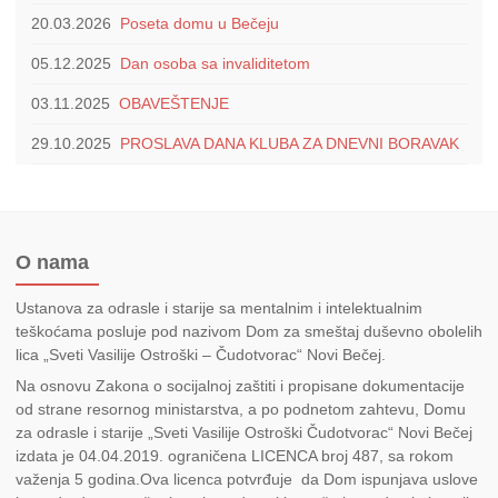
20.03.2026
Poseta domu u Bečeju
05.12.2025
Dan osoba sa invaliditetom
03.11.2025
OBAVEŠTENJE
29.10.2025
PROSLAVA DANA KLUBA ZA DNEVNI BORAVAK
O nama
Ustanova za odrasle i starije sa mentalnim i intelektualnim
teškoćama posluje pod nazivom Dom za smeštaj duševno obolelih
lica „Sveti Vasilije Ostroški – Čudotvorac“ Novi Bečej.
Na osnovu Zakona o socijalnoj zaštiti i propisane dokumentacije
od strane resornog ministarstva, a po podnetom zahtevu, Domu
za odrasle i starije „Sveti Vasilije Ostroški Čudotvorac“ Novi Bečej
izdata je 04.04.2019. ograničena LICENCA broj 487, sa rokom
važenja 5 godina.Ova licenca potvrđuje da Dom ispunjava uslove