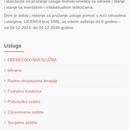
i standarde za pružanje usluge domski smeštaj za odrasle i starije,
i starije sa mentalnim i intelektualnim teškoćama.
Dom je dobio i rešenje za pružanje usluge pomoć u kući odraslima
i starijima, LICENCA broj 1045, sa rokom važenja od 6 godina –
od 04.12.2024. do 04.12.2030.godine.
Usluge
DEFEKTOLOŠKA SLUŽBA
Ishrana
Radno-okupaciona terapija
Fizikalna medicina
Psihološka zaštita
Zdravstvena zaštita
Socijalna zaštita