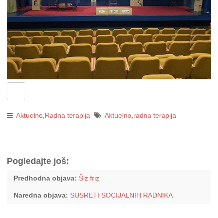
Aktuelno
,
Radna terapija
Aktuelno
,
radna terapija
Pogledajte još:
Predhodna objava:
Šiz friz
Naredna objava:
SUSRETI SOCIJALNIH RADNIKA