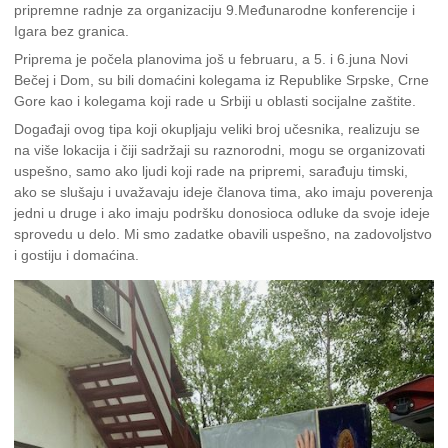
pripremne radnje za organizaciju 9.Međunarodne konferencije i
Igara bez granica.
Priprema je počela planovima još u februaru, a 5. i 6.juna Novi
Bečej i Dom, su bili domaćini kolegama iz Republike Srpske, Crne
Gore kao i kolegama koji rade u Srbiji u oblasti socijalne zaštite.
Događaji ovog tipa koji okupljaju veliki broj učesnika, realizuju se
na više lokacija i čiji sadržaji su raznorodni, mogu se organizovati
uspešno, samo ako ljudi koji rade na pripremi, sarađuju timski,
ako se slušaju i uvažavaju ideje članova tima, ako imaju poverenja
jedni u druge i ako imaju podršku donosioca odluke da svoje ideje
sprovedu u delo. Mi smo zadatke obavili uspešno, na zadovoljstvo
i gostiju i domaćina.