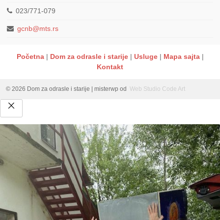
023/771-079
gcnb@mts.rs
Početna
Dom za odrasle i starije
Usluge
Mapa sajta
Kontakt
© 2026 Dom za odrasle i starije
|
misterwp od
Web Studio Code Art