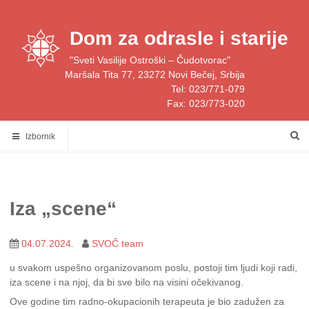
Skip
to
Dom za odrasle i starije
content
"Sveti Vasilije Ostroški – Čudotvorac"
Maršala Tita 77, 23272 Novi Bečej, Srbija
Tel: 023/771-079
Fax: 023/773-020
Izbornik
Iza „scene“
04.07.2024.
SVOČ team
u svakom uspešno organizovanom poslu, postoji tim ljudi koji radi,
iza scene i na njoj, da bi sve bilo na visini očekivanog.
Ove godine tim radno-okupacionih terapeuta je bio zadužen za